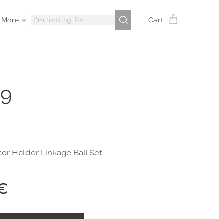
More
Cart
19
otor Holder Linkage Ball Set
€