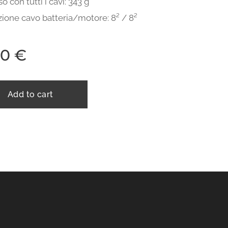
o con tutti i cavi: 343 g
ione cavo batteria/motore: 8² ​​/ 8²
00
€
Add to cart