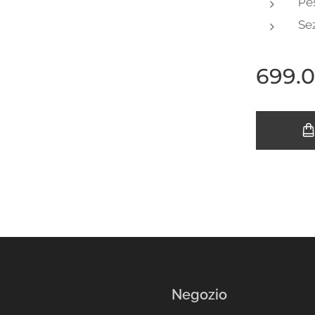
Pes
Sez
699.
Negozio