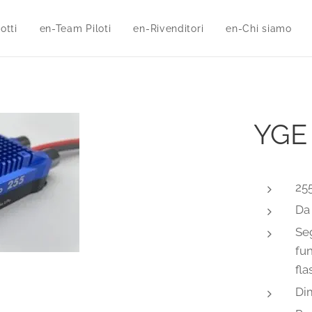
otti
en-Team Piloti
en-Rivenditori
en-Chi siamo
YGE
255
Da
Seg
fun
fla
Di