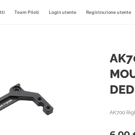
tti
Team Piloti
Login utente
Registrazione utente
AK7
MOU
DED
AK700 Ri
6,00