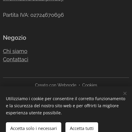
Partita IVA: 02724670696
Negozio
Chi siamo
Contattaci
Creato con
Webnode
Cookies
Utilizziamo i cookie per consentire il corretto funzionamento
Lingue
e la sicurezza del nostro sito web e per offrirti la migliore
Italiano
English
esperienza utente possibile.
Esaurito
Accetta solo i necessari
Accetta tutti