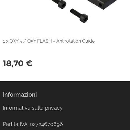
1 x OXY 5 / OXY FLASH - Antirotation Guide
18,70
€
Informazioni
Informativa sulla privacy
Partita IVA: 02724670696