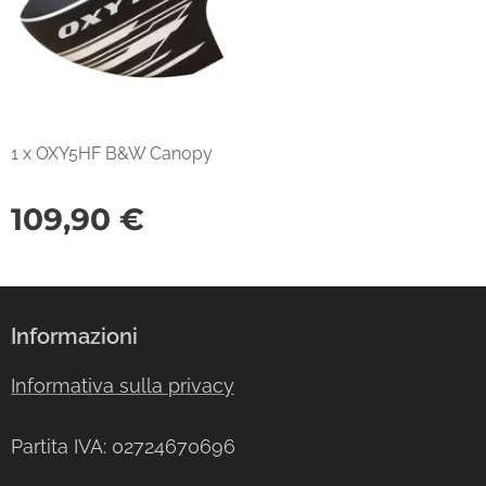
1 x OXY5HF B&W Canopy
109,90
€
Informazioni
Informativa sulla privacy
Partita IVA: 02724670696