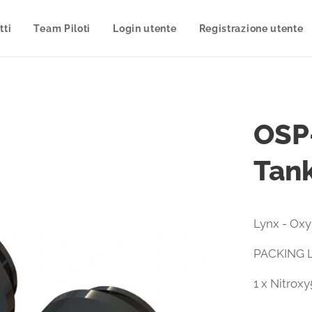
tti
Team Piloti
Login utente
Registrazione utente
OSP-
Tank
Lynx - Oxy
PACKING L
1 x Nitrox