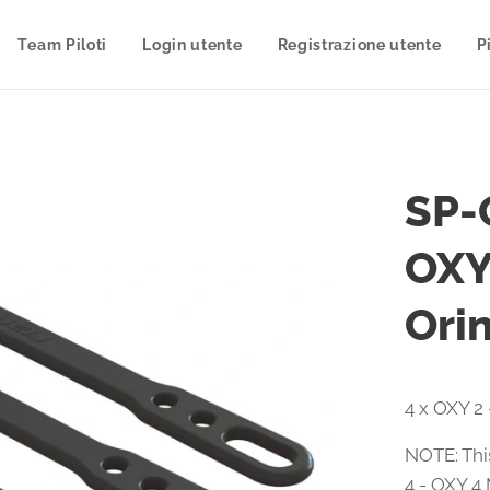
Team Piloti
Login utente
Registrazione utente
P
SP-
OXY
Orin
4 x OXY 2 
NOTE: Thi
4 - OXY 4