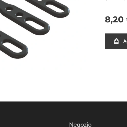
8,20
A
Negozio